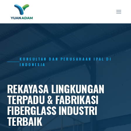
Skip
to
content
KONSULTAN DAN PERUSAHAAN IPAL DI
INDONESIA
REKAYASA LINGKUNGAN
TERPADU & FABRIKASI
FIBERGLASS INDUSTRI
TERBAIK